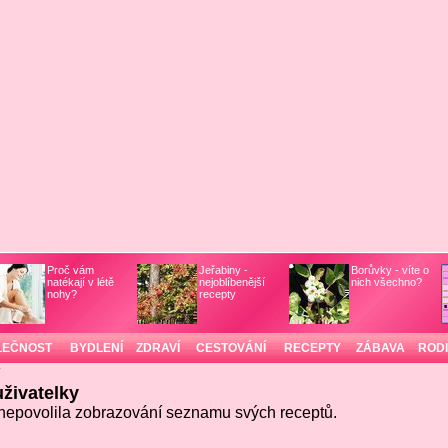
Proč vám
Jeřabiny -
Borůvky - víte o
natékají v létě
nejoblíbenější
nich všechno?
nohy?
recepty
LEČNOST
BYDLENÍ
ZDRAVÍ
CESTOVÁNÍ
RECEPTY
ZÁBAVA
ROD
/
živatelky
nepovolila zobrazování seznamu svých receptů.