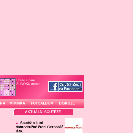
Hrajte s námi
SUDOKU online
!
INA
MIMINKA
FOTOALBUM
DISKUZE
AKTUÁLNÍ SOUTĚŽE
Soutěž o letní
dobrodružné čtení Černobílé
léto.